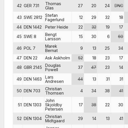
Thomas
42
GER 731
27
20
24
DNC
Glas
Stefan
43
SWE 2812
12
29
32
18
Fagerlund
44
DEN 1442
Peter Heide
22
32
19
17
Bengt
45
SWE 8
15
30
6
60
Larsson
Marek
46
POL 7
9
13
25
34
Bernat
47
DEN 22
Ask Askholm
52
18
23
17
Douglas
48
GBR 2145
37
47
23
14
Powell
Lars
49
DEN 1463
44
13
31
31
Andresen
Christian
50
DEN 703
4
34
38
41
Thomsen
John
51
DEN 1303
Skjoldby
17
38
22
30
Petersen
Christian
52
DEN 1304
29
14
13
41
Midtgaard