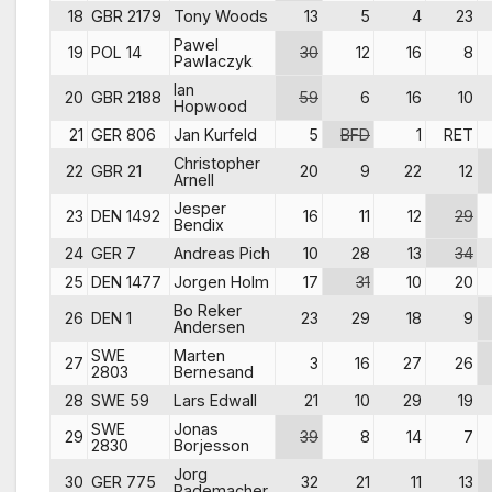
18
GBR 2179
Tony Woods
13
5
4
23
Pawel
19
POL 14
30
12
16
8
Pawlaczyk
Ian
20
GBR 2188
59
6
16
10
Hopwood
21
GER 806
Jan Kurfeld
5
BFD
1
RET
Christopher
22
GBR 21
20
9
22
12
Arnell
Jesper
23
DEN 1492
16
11
12
29
Bendix
24
GER 7
Andreas Pich
10
28
13
34
25
DEN 1477
Jorgen Holm
17
31
10
20
Bo Reker
26
DEN 1
23
29
18
9
Andersen
SWE
Marten
27
3
16
27
26
2803
Bernesand
28
SWE 59
Lars Edwall
21
10
29
19
SWE
Jonas
29
39
8
14
7
2830
Borjesson
Jorg
30
GER 775
32
21
11
13
Rademacher