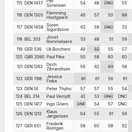
Per
115
DEN 1437
54
48
DNC
55
Sorensen
Flemming
116
DEN 1305
46
57
50
58
Hostgaard
Soren
117
DEN 1458
62
59
DNC
52
Sigurdsson
Joost
118
BEL 203
53
48
51
59
Rommelaere
119
GER 539
Uli Borchers
49
62
55
57
120
GBR 2080
Paul Pike
50
58
60
60
Dirch
121
DEN 1262
56
62
63
58
Zibrandtsen
Jessica
122
GER 788
61
61
56
61
Finke
123
DEN 14
Peter Thybo
57
57
55
54
124
BEL 214
Paul Verrijdt
42
53
DNC
DNC
125
DEN 1417
Ingo Griem
DNF
54
57
DNC
Klaus
126
DEN 1212
64
55
61
59
Jørgensen
Frederik
127
GER 651
58
60
58
62
Rontgen