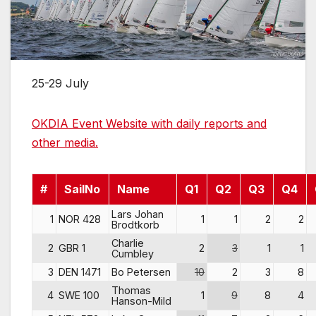
25-29 July
OKDIA Event Website with daily reports and
other media.
#
SailNo
Name
Q1
Q2
Q3
Q4
Lars Johan
1
NOR 428
1
1
2
2
Brodtkorb
Charlie
2
GBR 1
2
3
1
1
Cumbley
3
DEN 1471
Bo Petersen
10
2
3
8
Thomas
4
SWE 100
1
9
8
4
Hanson-Mild