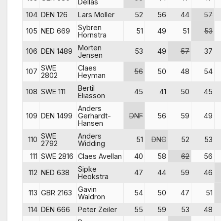
Dellas
104
DEN 126
Lars Moller
52
56
44
57
Sybren
105
NED 669
51
49
51
53
Hornstra
Morten
106
DEN 1489
53
49
57
37
Jensen
SWE
Claes
107
56
50
48
54
2802
Heyman
Bertil
108
SWE 111
45
41
50
45
Eliasson
Anders
109
DEN 1499
Gerhardt-
DNF
56
59
49
Hansen
SWE
Anders
110
51
DNC
52
53
2792
Widding
111
SWE 2816
Claes Avellan
40
58
62
56
Sipke
112
NED 638
47
44
59
46
Heokstra
Gavin
113
GBR 2163
54
50
47
51
Waldron
114
DEN 666
Peter Zeiler
55
59
53
48