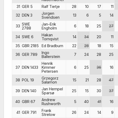
31
GER 5
Ralf Tietje
28
10
17
11
Jorgen
32
DEN 3
13
6
5
14
Svendsen
SWE
Jan-Erik
33
6
18
25
27
2788
Engholm
Hakan
34
SWE 6
14
34
20
11
Tornqvist
35
GBR 2185
Ed Bradburn
22
28
18
15
Ingo
36
GER 789
7
24
28
25
Ballerstein
Henrik
37
DEN 1433
Kimmer
6
25
36
16
Petersen
Grzegorz
38
POL 19
15
21
28
47
Salamon
Jan Hempel
39
DEN 140
25
15
30
37
Sparsø
Andrew
40
GBR 67
5
40
41
16
Rushworth
Frank
41
GER 791
26
24
14
9
Strelow