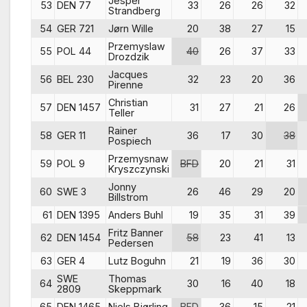
Jesper
53
DEN 77
33
26
26
32
Strandberg
54
GER 721
Jørn Wille
20
38
27
15
Przemyslaw
55
POL 44
40
26
37
33
Drozdzik
Jacques
56
BEL 230
32
23
20
36
Pirenne
Christian
57
DEN 1457
31
27
21
26
Teller
Rainer
58
GER 11
36
17
30
38
Pospiech
Przemysnaw
59
POL 9
BFD
20
21
31
Kryszczynski
Jonny
60
SWE 3
26
46
29
20
Billstrom
61
DEN 1395
Anders Buhl
19
35
31
39
Fritz Banner
62
DEN 1454
58
23
41
13
Pedersen
63
GER 4
Lutz Boguhn
21
19
36
30
SWE
Thomas
64
30
16
40
18
2809
Skeppmark
65
DEN 1465
Niels Bjørling
BFD
36
15
21