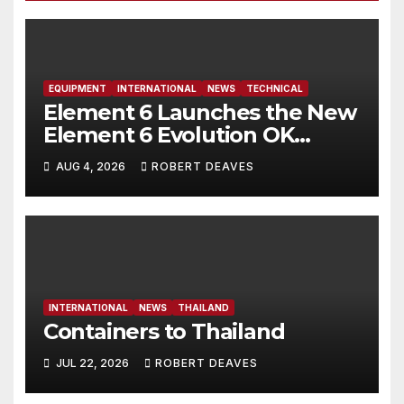
EQUIPMENT
INTERNATIONAL
NEWS
TECHNICAL
Element 6 Launches the New
Element 6 Evolution OK
Dinghy in time for Worlds
AUG 4, 2026
ROBERT DEAVES
2027
INTERNATIONAL
NEWS
THAILAND
Containers to Thailand
JUL 22, 2026
ROBERT DEAVES