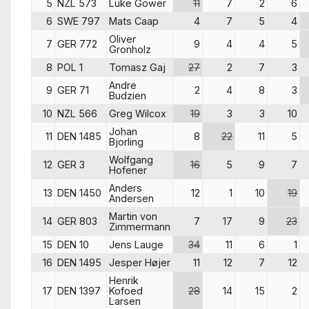
5
NZL 573
Luke Gower
11
7
2
6
6
SWE 797
Mats Caap
4
7
5
4
Oliver
7
GER 772
9
4
4
5
Gronholz
8
POL 1
Tomasz Gaj
27
2
7
3
Andre
9
GER 71
2
4
8
3
Budzien
10
NZL 566
Greg Wilcox
19
3
3
10
Johan
11
DEN 1485
8
22
11
5
Bjorling
Wolfgang
12
GER 3
16
5
9
7
Hofener
Anders
13
DEN 1450
12
1
10
19
Andersen
Martin von
14
GER 803
7
17
9
23
Zimmermann
15
DEN 10
Jens Lauge
34
11
6
1
16
DEN 1495
Jesper Højer
11
12
7
12
Henrik
17
DEN 1397
Kofoed
28
14
15
2
Larsen