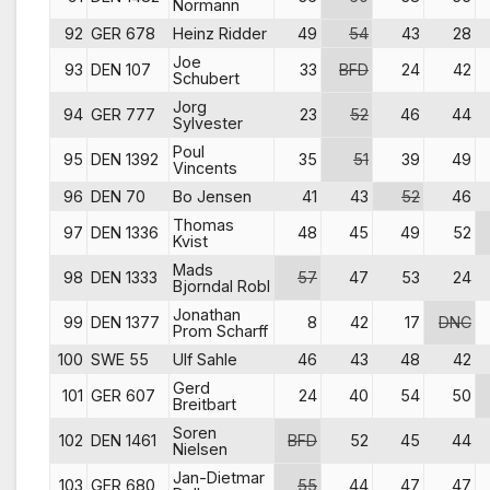
Normann
92
GER 678
Heinz Ridder
49
54
43
28
Joe
93
DEN 107
33
BFD
24
42
Schubert
Jorg
94
GER 777
23
52
46
44
Sylvester
Poul
95
DEN 1392
35
51
39
49
Vincents
96
DEN 70
Bo Jensen
41
43
52
46
Thomas
97
DEN 1336
48
45
49
52
Kvist
Mads
98
DEN 1333
57
47
53
24
Bjorndal Robl
Jonathan
99
DEN 1377
8
42
17
DNC
Prom Scharff
100
SWE 55
Ulf Sahle
46
43
48
42
Gerd
101
GER 607
24
40
54
50
Breitbart
Soren
102
DEN 1461
BFD
52
45
44
Nielsen
Jan-Dietmar
103
GER 680
55
44
47
47