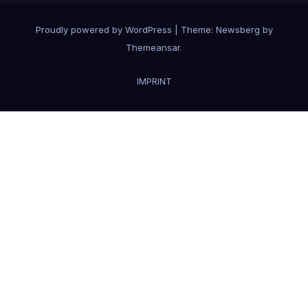
Proudly powered by WordPress
|
Theme:
Newsberg
by
Themeansar
.
IMPRINT