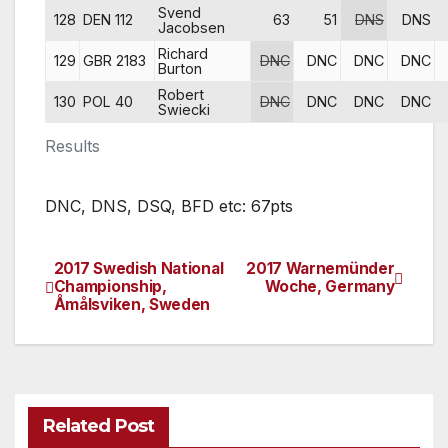
Svend
128
DEN 112
63
51
DNS
DNS
Jacobsen
Richard
129
GBR 2183
DNC
DNC
DNC
DNC
Burton
Robert
130
POL 40
DNC
DNC
DNC
DNC
Swiecki
Results
DNC, DNS, DSQ, BFD etc: 67pts
2017 Swedish National
2017 Warnemünder
Post
Championship,
Woche, Germany
Åmålsviken, Sweden
navigation
Related Post