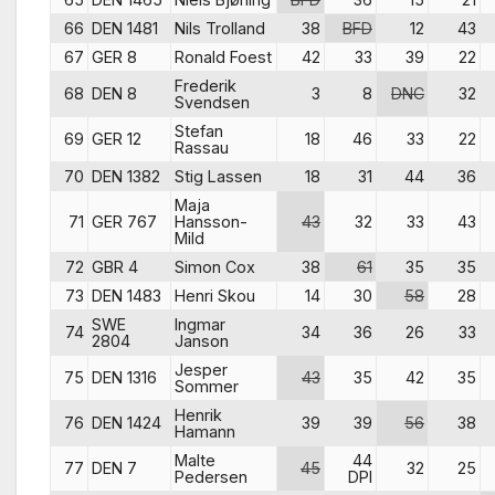
66
DEN 1481
Nils Trolland
38
BFD
12
43
67
GER 8
Ronald Foest
42
33
39
22
Frederik
68
DEN 8
3
8
DNC
32
Svendsen
Stefan
69
GER 12
18
46
33
22
Rassau
70
DEN 1382
Stig Lassen
18
31
44
36
Maja
71
GER 767
Hansson-
43
32
33
43
Mild
72
GBR 4
Simon Cox
38
61
35
35
73
DEN 1483
Henri Skou
14
30
58
28
SWE
Ingmar
74
34
36
26
33
2804
Janson
Jesper
75
DEN 1316
43
35
42
35
Sommer
Henrik
76
DEN 1424
39
39
56
38
Hamann
Malte
44
77
DEN 7
45
32
25
Pedersen
DPI