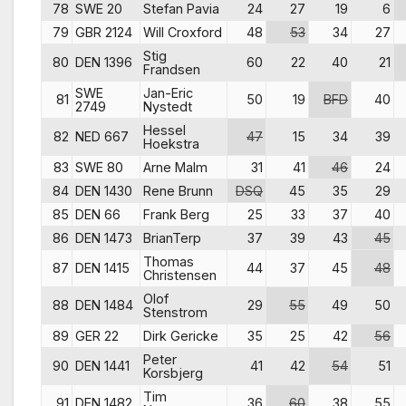
78
SWE 20
Stefan Pavia
24
27
19
6
79
GBR 2124
Will Croxford
48
53
34
27
Stig
80
DEN 1396
60
22
40
21
Frandsen
SWE
Jan-Eric
81
50
19
BFD
40
2749
Nystedt
Hessel
82
NED 667
47
15
34
39
Hoekstra
83
SWE 80
Arne Malm
31
41
46
24
84
DEN 1430
Rene Brunn
DSQ
45
35
29
85
DEN 66
Frank Berg
25
33
37
40
86
DEN 1473
BrianTerp
37
39
43
45
Thomas
87
DEN 1415
44
37
45
48
Christensen
Olof
88
DEN 1484
29
55
49
50
Stenstrom
89
GER 22
Dirk Gericke
35
25
42
56
Peter
90
DEN 1441
41
42
54
51
Korsbjerg
Tim
91
DEN 1482
36
60
38
55