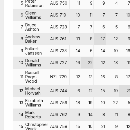
Peter
5
AUS 750
11
9
9
4
Robinson
Glenn
6
AUS 719
10
11
7
7
1
Williams
Bruce
7
AUS 728
7
7
6
5
Ashton
Andrew
8
AUS 761
13
8
17
12
Baker
Folkert
9
AUS 733
14
6
14
10
1
Janssen
Donald
10
AUS 727
16
22
12
13
1
Williams
Russell
11
Page-
NZL 729
12
13
16
8
1
Wood
Michael
12
AUS 744
6
12
15
19
2
Horvath
Elizabeth
13
AUS 759
18
19
10
22
Williams
Mark
14
AUS 762
9
14
8
11
Roberts
Christopher
15
AUS 758
15
10
21
9
1
Visick