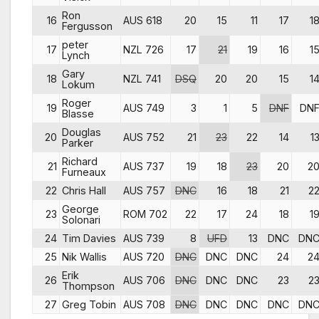
Ron
16
AUS 618
20
15
11
17
1
Fergusson
peter
17
NZL 726
17
21
19
16
1
Lynch
Gary
18
NZL 741
DSQ
20
20
15
1
Lokum
Roger
19
AUS 749
3
1
5
DNF
DN
Blasse
Douglas
20
AUS 752
21
23
22
14
1
Parker
Richard
21
AUS 737
19
18
23
20
2
Furneaux
22
Chris Hall
AUS 757
DNC
16
18
21
2
George
23
ROM 702
22
17
24
18
1
Solonari
24
Tim Davies
AUS 739
8
UFD
13
DNC
DN
25
Nik Wallis
AUS 720
DNC
DNC
DNC
24
2
Erik
26
AUS 706
DNC
DNC
DNC
23
2
Thompson
27
Greg Tobin
AUS 708
DNC
DNC
DNC
DNC
DN