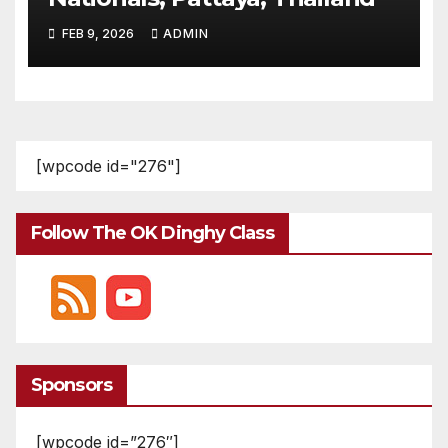
FEB 9, 2026
ADMIN
[wpcode id="276"]
Follow The OK Dinghy Class
Sponsors
[wpcode id=”276″]