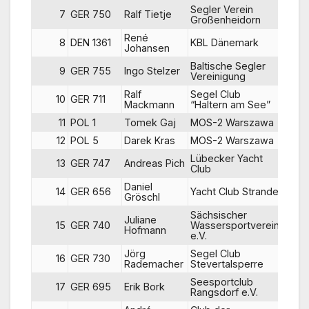
Segler Verein
7
GER 750
Ralf Tietje
3
Großenheidorn
René
8
DEN 1361
KBL Dänemark
6
Johansen
Baltische Segler
9
GER 755
Ingo Stelzer
10
Vereinigung
Ralf
Segel Club
10
GER 711
20
Mackmann
“Haltern am See”
11
POL 1
Tomek Gaj
MOS-2 Warszawa
15
12
POL 5
Darek Kras
MOS-2 Warszawa
7
Lübecker Yacht
13
GER 747
Andreas Pich
19
Club
Daniel
14
GER 656
Yacht Club Strande
14
Gröschl
Sächsischer
Juliane
15
GER 740
Wassersportverein
17
Hofmann
e.V.
Jörg
Segel Club
16
GER 730
13
Rademacher
Stevertalsperre
Seesportclub
17
GER 695
Erik Bork
16
Rangsdorf e.V.