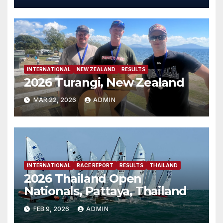
INTERNATIONAL
NEW ZEALAND
RESULTS
2026 Turangi, New Zealand
MAR 22, 2026
ADMIN
INTERNATIONAL
RACE REPORT
RESULTS
THAILAND
2026 Thailand Open
Nationals, Pattaya, Thailand
FEB 9, 2026
ADMIN