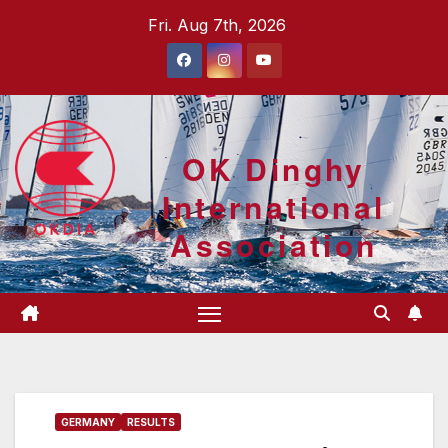
Skip
Fri. Aug 7th, 2026
to
content
OK Dinghy
International
Association
GERMANY
RESULTS