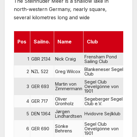
The Steinhuder Meer is a shallow lake in
north-western Germany, nearly square,
several kilometres long and wide
Pos
Sailno.
Name
Club
R1
Frensham Pond
1
GBR 2134
Nick Craig
2
Sailing Club
Blankeneser Segel
2
NZL 522
Greg Wilcox
9
Club
Segel Club
Martin von
3
GER 693
Oevelgönne von
5
Zimmermann
1901
Oliver
Segeberger Segel
4
GER 717
4
Gronholz
Club e.V.
Jørgen
5
DEN 1364
Hvidovre Sejlklub
1
Lindhardtsen
Segel Club
Sönke
6
GER 690
Oevelgönne von
8
Behrens
1901