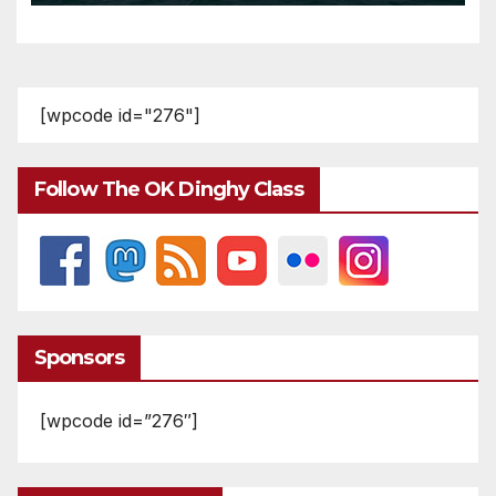
[wpcode id="276"]
Follow The OK Dinghy Class
Sponsors
[wpcode id=”276″]