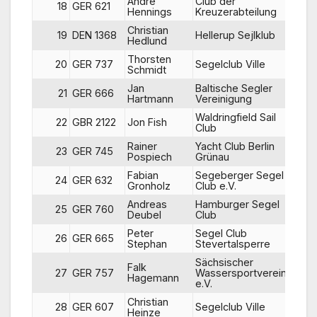
André
Club der
18
GER 621
33
Hennings
Kreuzerabteilung
Christian
19
DEN 1368
Hellerup Sejlklub
18
Hedlund
Thorsten
20
GER 737
Segelclub Ville
12
Schmidt
Jan
Baltische Segler
21
GER 666
35
Hartmann
Vereinigung
Waldringfield Sail
22
GBR 2122
Jon Fish
11
Club
Rainer
Yacht Club Berlin
23
GER 745
22
Pospiech
Grünau
Fabian
Segeberger Segel
24
GER 632
32
Gronholz
Club e.V.
Andreas
Hamburger Segel
25
GER 760
25
Deubel
Club
Peter
Segel Club
26
GER 665
26
Stephan
Stevertalsperre
Sächsischer
Falk
27
GER 757
Wassersportverein
31
Hagemann
e.V.
Christian
28
GER 607
Segelclub Ville
39
Heinze