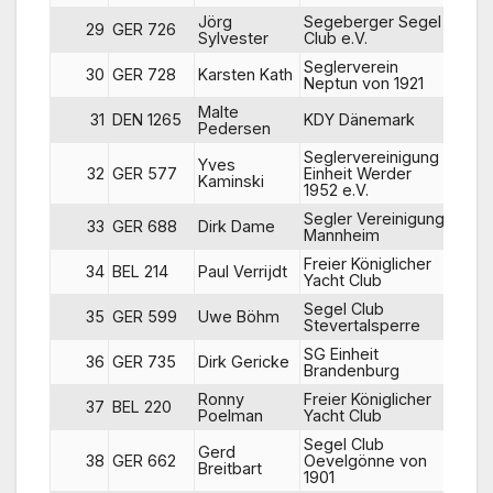
Jörg
Segeberger Segel
29
GER 726
36
Sylvester
Club e.V.
Seglerverein
30
GER 728
Karsten Kath
29
Neptun von 1921
Malte
31
DEN 1265
KDY Dänemark
38
Pedersen
Seglervereinigung
Yves
32
GER 577
Einheit Werder
30
Kaminski
1952 e.V.
Segler Vereinigung
33
GER 688
Dirk Dame
23
Mannheim
Freier Königlicher
34
BEL 214
Paul Verrijdt
27
Yacht Club
Segel Club
35
GER 599
Uwe Böhm
24
Stevertalsperre
SG Einheit
36
GER 735
Dirk Gericke
34
Brandenburg
Ronny
Freier Königlicher
37
BEL 220
28
Poelman
Yacht Club
Segel Club
Gerd
38
GER 662
Oevelgönne von
40
Breitbart
1901