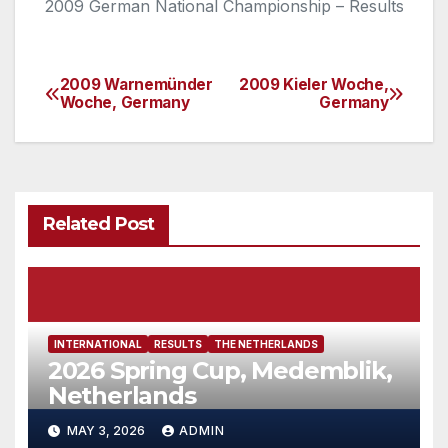
2009 German National Championship – Results
2009 Warnemünder
2009 Kieler Woche,
Post
Woche, Germany
Germany
navigation
Related Post
INTERNATIONAL
RESULTS
THE NETHERLANDS
2026 Spring Cup, Medemblik,
Netherlands
MAY 3, 2026
ADMIN