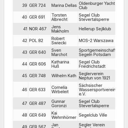
Oldenburger Yacht
39
GER 724
Marina Dellas
42
Club
Torsten
Segel Club
40
GER 691
37
Albrecht
Stevertalsperre
Jens
41
NOR 467
Hellerup Sejlklub
21
Makholm
Robert
42
POL 82
MOS-2 Warszawa
44
Swiecki
Sven
Sportgemeinschaft
43
GER 640
45
Marchot
Segeln Potsdam
Katharina
Segel Club
44
GER 606
DNC
Huß
Friedrichstadt
Seglerverein
45
GER 748
Wilhelm Kath
41
Neptun von 1921
Sächsischer
Cornelia
46
GER 633
Wassersportverein
49
Wirbeleit
e.V.
Gunnar
Segel Club
47
GER 487
46
Goronzi
Stevertalsperre
Kai
48
GER 649
Segelclub Ville
47
Wehmhörner
Jan
Segler Verein
49
GER 567
48