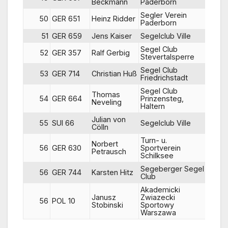
Beckmann
Paderborn
Segler Verein
50
GER 651
Heinz Ridder
43
Paderborn
51
GER 659
Jens Kaiser
Segelclub Ville
53
Segel Club
52
GER 357
Ralf Gerbig
52
Stevertalsperre
Segel Club
53
GER 714
Christian Huß
DNC
Friedrichstadt
Segel Club
Thomas
54
GER 664
Prinzensteg,
50
Neveling
Haltern
Julian von
55
SUI 66
Segelclub Ville
51
Cölln
Turn- u.
Norbert
56
GER 630
Sportverein
DNC
Petrausch
Schilksee
Segeberger Segel
56
GER 744
Karsten Hitz
DNC
Club
Akademicki
Janusz
Zwiazecki
56
POL 10
DNC
Stobinski
Sportowy
Warszawa