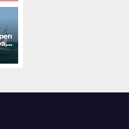
Open
ya,