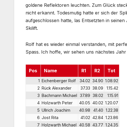
goldene Reflektoren leuchten. Zum Glück steck
nicht erkannt. Todesmutig hatte er sich der Spl
aufgeschlossen hatte, las Entsetzten in seinen
Skilift.
Rolf hat es wieder einmal verstanden, mit perfek
Spass. Ich hoffe, wir sehen uns nächstes Jahr
Pos
Name
R1
R2
Tot
1
Eichenberger Rolf
34.02
34.90
1.08.92
2
Rück Alexander
37.33
38.09
1.15.42
3
Bachmann Michael
37.89
38.02
1.15.91
4
Holzwarth Peter
40.05
40.02
1.20.07
5
Ullrich Joachim
40.98
41.40
1.22.38
6
Jost Rita
41.02
42.84
1.23.86
7
Holzwarth Michael
40.58
43.77
1.24.35