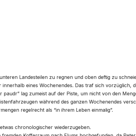
n unteren Landesteilen zu regnen und oben deftig zu schnei
r innerhalb eines Wochenendes. Das traf sich vorzüglich, 
 paudr” lag zumeist auf der Piste, um nicht von den Men
n Pistenfahrzeugen während des ganzen Wochenendes vers
mengen regelrecht als “in ihrem Leben einmalig”.
e etwas chronologischer wiederzugeben.
em fremden Kofferraum nach Flums hochgefunden, da Peter