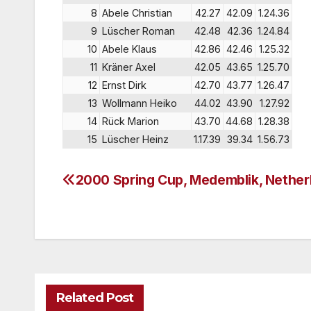
8
Abele Christian
42.27
42.09
1.24.36
9
Lüscher Roman
42.48
42.36
1.24.84
10
Abele Klaus
42.86
42.46
1.25.32
11
Kräner Axel
42.05
43.65
1.25.70
12
Ernst Dirk
42.70
43.77
1.26.47
13
Wollmann Heiko
44.02
43.90
1.27.92
14
Rück Marion
43.70
44.68
1.28.38
15
Lüscher Heinz
1.17.39
39.34
1.56.73
2000 Spring Cup, Medemblik, Nether
Post
navigation
Related Post