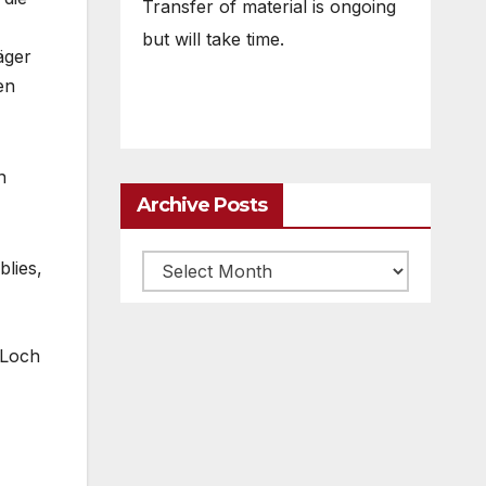
Transfer of material is ongoing
but will take time.
äger
en
n
Archive Posts
Archive
lies,
posts
 Loch