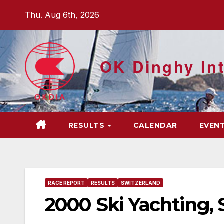
Skip
Thu. Aug 6th, 2026
to
content
OK Dinghy Int
RESULTS
CALENDAR
EVEN
RACE REPORT
RESULTS
SWITZERLAND
2000 Ski Yachting, 