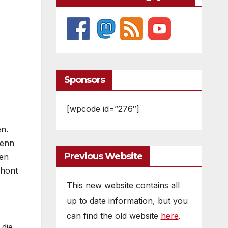
Sponsors
[wpcode id=”276″]
en.
denn
Previous Website
gen
chont
This new website contains all
up to date information, but you
can find the old website
here
.
 die