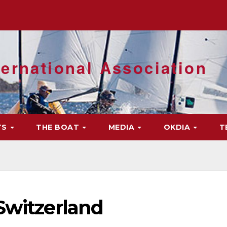
ernational Association
TS
THE BOAT
MEDIA
OKDIA
T
Switzerland